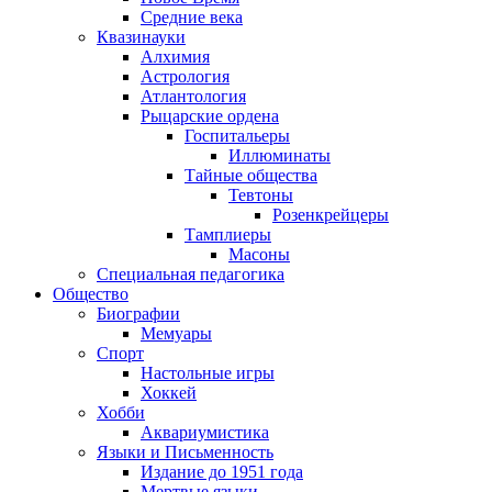
Средние века
Квазинауки
Алхимия
Астрология
Атлантология
Рыцарские ордена
Госпитальеры
Иллюминаты
Тайные общества
Тевтоны
Розенкрейцеры
Тамплиеры
Масоны
Специальная педагогика
Общество
Биографии
Мемуары
Спорт
Настольные игры
Хоккей
Хобби
Аквариумистика
Языки и Письменность
Издание до 1951 года
Мертвые языки