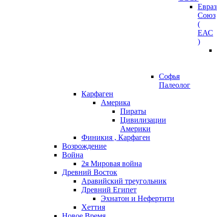
Евра
Союз
(
ЕАС
)
Софья
Палеолог
Карфаген
Америка
Пираты
Цивилизации
Америки
Финикия , Карфаген
Возрождение
Война
2я Мировая война
Древний Восток
Аравийский треугольник
Древний Египет
Эхнатон и Нефертити
Хеттия
Новое Время