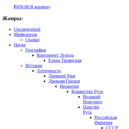
₽
450.00
В корзину
Жанры:
Uncategorized
Мифология
Сказки
Наука
География
Континент Эгеида
Елена Троянская
История
Античность
Древний Рим
Древняя Греция
Византия
Княжество Русь
Великий
Новгород
Царство
Русь
Российская
Империя
СССР