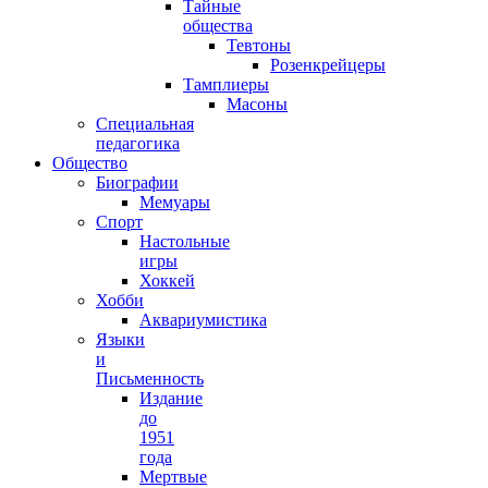
Тайные
общества
Тевтоны
Розенкрейцеры
Тамплиеры
Масоны
Специальная
педагогика
Общество
Биографии
Мемуары
Спорт
Настольные
игры
Хоккей
Хобби
Аквариумистика
Языки
и
Письменность
Издание
до
1951
года
Мертвые