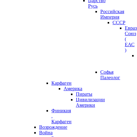
Царство
Русь
Российская
Империя
СССР
Евра
Союз
(
ЕАС
)
Софья
Палеолог
Карфаген
Америка
Пираты
Цивилизации
Америки
Финикия
,
Карфаген
Возрождение
Война