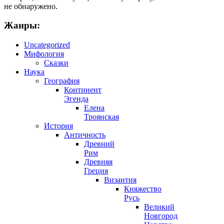
не обнаружено.
Жанры:
Uncategorized
Мифология
Сказки
Наука
География
Континент
Эгеида
Елена
Троянская
История
Античность
Древний
Рим
Древняя
Греция
Византия
Княжество
Русь
Великий
Новгород