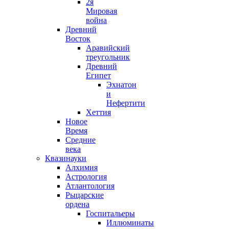
2я
Мировая
война
Древний
Восток
Аравийский
треугольник
Древний
Египет
Эхнатон
и
Нефертити
Хеттия
Новое
Время
Средние
века
Квазинауки
Алхимия
Астрология
Атлантология
Рыцарские
ордена
Госпитальеры
Иллюминаты