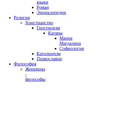
языки
Роман
Энциклопедии
Религия
Христианство
Гностицизм
Катары
Мария
Магдалина
Софиология
Католицизм
Православие
Философия
Женщины
-
философы