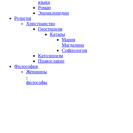
языки
Роман
Энциклопедии
Религия
Христианство
Гностицизм
Катары
Мария
Магдалина
Софиология
Католицизм
Православие
Философия
Женщины
-
философы