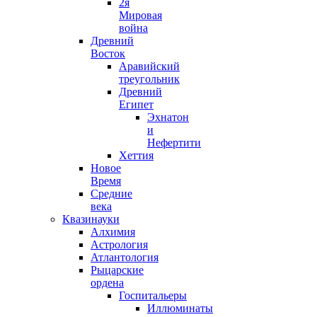
2я
Мировая
война
Древний
Восток
Аравийский
треугольник
Древний
Египет
Эхнатон
и
Нефертити
Хеттия
Новое
Время
Средние
века
Квазинауки
Алхимия
Астрология
Атлантология
Рыцарские
ордена
Госпитальеры
Иллюминаты