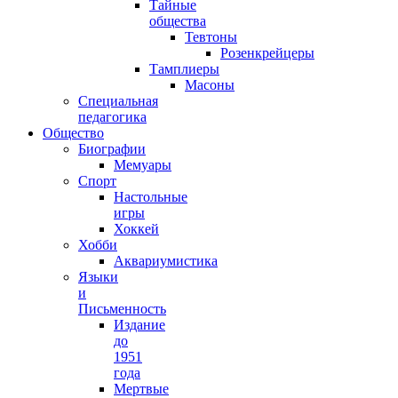
Тайные
общества
Тевтоны
Розенкрейцеры
Тамплиеры
Масоны
Специальная
педагогика
Общество
Биографии
Мемуары
Спорт
Настольные
игры
Хоккей
Хобби
Аквариумистика
Языки
и
Письменность
Издание
до
1951
года
Мертвые