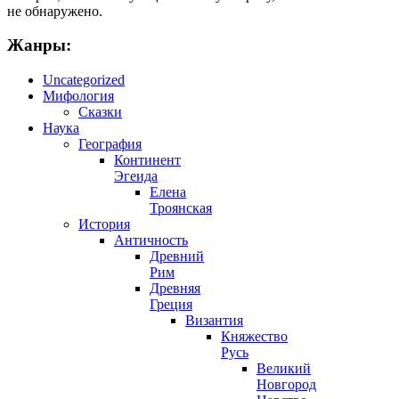
не обнаружено.
Жанры:
Uncategorized
Мифология
Сказки
Наука
География
Континент
Эгеида
Елена
Троянская
История
Античность
Древний
Рим
Древняя
Греция
Византия
Княжество
Русь
Великий
Новгород