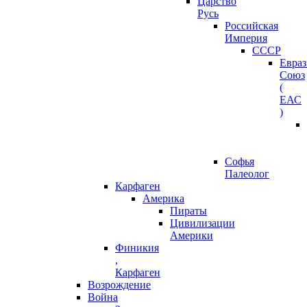
Царство
Русь
Российская
Империя
СССР
Евра
Союз
(
ЕАС
)
Софья
Палеолог
Карфаген
Америка
Пираты
Цивилизации
Америки
Финикия
,
Карфаген
Возрождение
Война