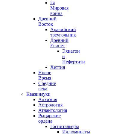
2я
Мировая
война
Древний
Восток
Аравийский
треугольник
Древний
Египет
Эхнатон
и
Нефертити
Хеттия
Новое
Время
Средние
века
Квазинауки
Алхимия
Астрология
Атлантология
Рыцарские
ордена
Госпитальеры
Иллюминаты