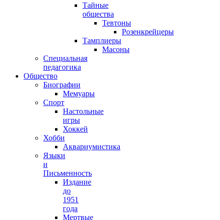
Тайные
общества
Тевтоны
Розенкрейцеры
Тамплиеры
Масоны
Специальная
педагогика
Общество
Биографии
Мемуары
Спорт
Настольные
игры
Хоккей
Хобби
Аквариумистика
Языки
и
Письменность
Издание
до
1951
года
Мертвые