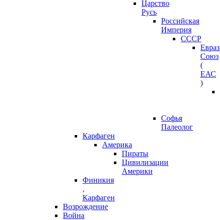
Царство
Русь
Российская
Империя
СССР
Евра
Союз
(
ЕАС
)
Софья
Палеолог
Карфаген
Америка
Пираты
Цивилизации
Америки
Финикия
,
Карфаген
Возрождение
Война