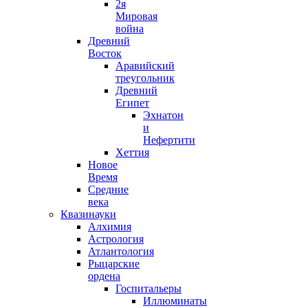
2я
Мировая
война
Древний
Восток
Аравийский
треугольник
Древний
Египет
Эхнатон
и
Нефертити
Хеттия
Новое
Время
Средние
века
Квазинауки
Алхимия
Астрология
Атлантология
Рыцарские
ордена
Госпитальеры
Иллюминаты