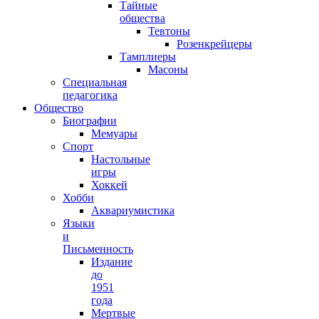
Тайные
общества
Тевтоны
Розенкрейцеры
Тамплиеры
Масоны
Специальная
педагогика
Общество
Биографии
Мемуары
Спорт
Настольные
игры
Хоккей
Хобби
Аквариумистика
Языки
и
Письменность
Издание
до
1951
года
Мертвые