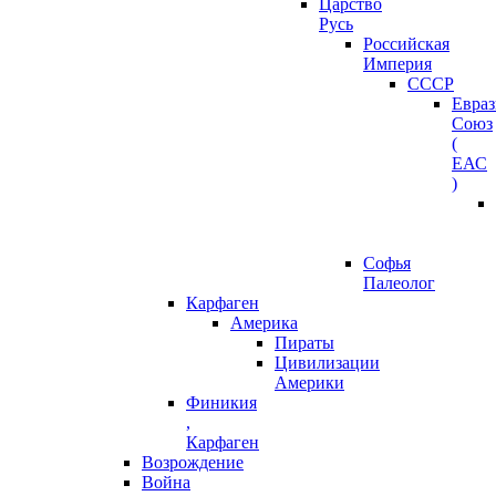
Царство
Русь
Российская
Империя
СССР
Евра
Союз
(
ЕАС
)
Софья
Палеолог
Карфаген
Америка
Пираты
Цивилизации
Америки
Финикия
,
Карфаген
Возрождение
Война