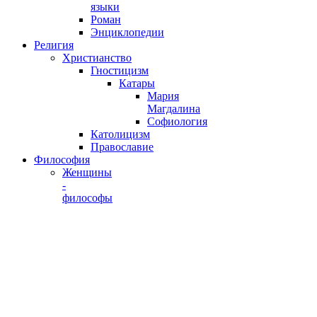
языки
Роман
Энциклопедии
Религия
Христианство
Гностицизм
Катары
Мария
Магдалина
Софиология
Католицизм
Православие
Философия
Женщины
-
философы