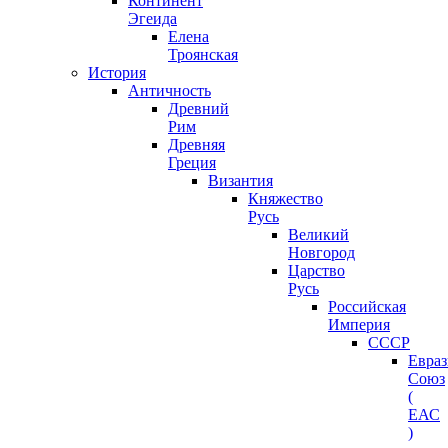
Континент
Эгеида
Елена
Троянская
История
Античность
Древний
Рим
Древняя
Греция
Византия
Княжество
Русь
Великий
Новгород
Царство
Русь
Российская
Империя
СССР
Евра
Союз
(
ЕАС
)