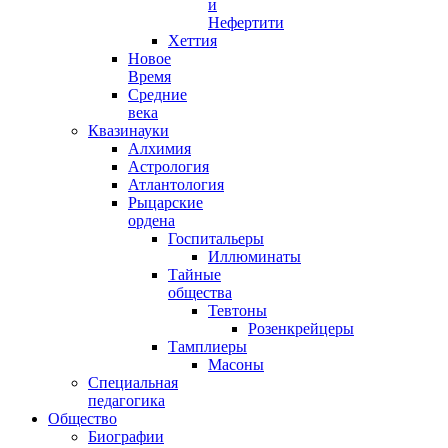
и
Нефертити
Хеттия
Новое
Время
Средние
века
Квазинауки
Алхимия
Астрология
Атлантология
Рыцарские
ордена
Госпитальеры
Иллюминаты
Тайные
общества
Тевтоны
Розенкрейцеры
Тамплиеры
Масоны
Специальная
педагогика
Общество
Биографии