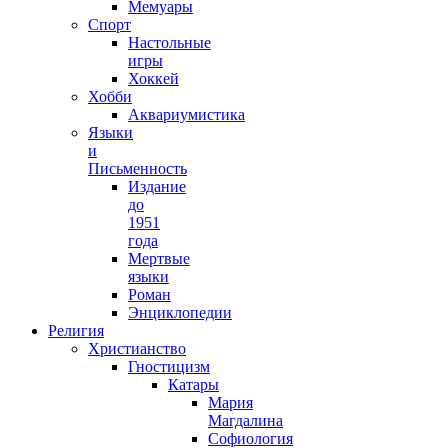
Мемуары
Спорт
Настольные
игры
Хоккей
Хобби
Аквариумистика
Языки
и
Письменность
Издание
до
1951
года
Мертвые
языки
Роман
Энциклопедии
Религия
Христианство
Гностицизм
Катары
Мария
Магдалина
Софиология