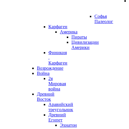
Софья
Палеолог
Карфаген
Америка
Пираты
Цивилизации
Америки
Финикия
,
Карфаген
Возрождение
Война
2я
Мировая
война
Древний
Восток
Аравийский
треугольник
Древний
Египет
Эхнатон