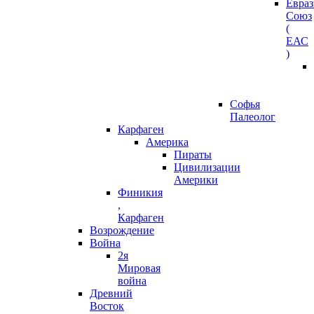
Евра
Союз
(
ЕАС
)
Софья
Палеолог
Карфаген
Америка
Пираты
Цивилизации
Америки
Финикия
,
Карфаген
Возрождение
Война
2я
Мировая
война
Древний
Восток