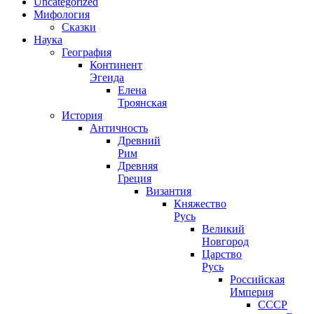
Uncategorized
Мифология
Сказки
Наука
География
Континент
Эгеида
Елена
Троянская
История
Античность
Древний
Рим
Древняя
Греция
Византия
Княжество
Русь
Великий
Новгород
Царство
Русь
Российская
Империя
СССР