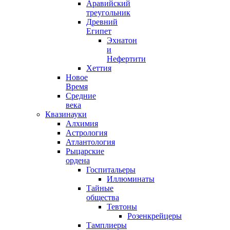
Аравийский
треугольник
Древний
Египет
Эхнатон
и
Нефертити
Хеттия
Новое
Время
Средние
века
Квазинауки
Алхимия
Астрология
Атлантология
Рыцарские
ордена
Госпитальеры
Иллюминаты
Тайные
общества
Тевтоны
Розенкрейцеры
Тамплиеры