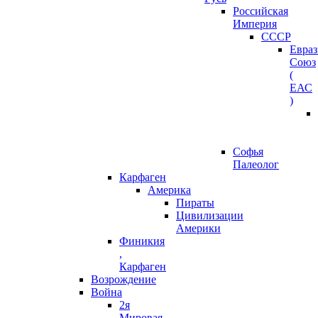
Российская
Империя
СССР
Евра
Союз
(
ЕАС
)
Софья
Палеолог
Карфаген
Америка
Пираты
Цивилизации
Америки
Финикия
,
Карфаген
Возрождение
Война
2я
Мировая