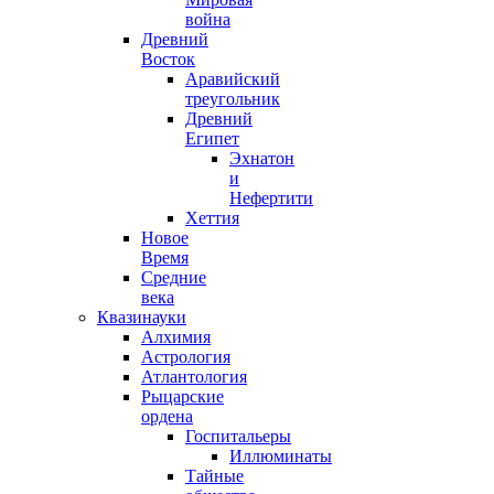
война
Древний
Восток
Аравийский
треугольник
Древний
Египет
Эхнатон
и
Нефертити
Хеттия
Новое
Время
Средние
века
Квазинауки
Алхимия
Астрология
Атлантология
Рыцарские
ордена
Госпитальеры
Иллюминаты
Тайные