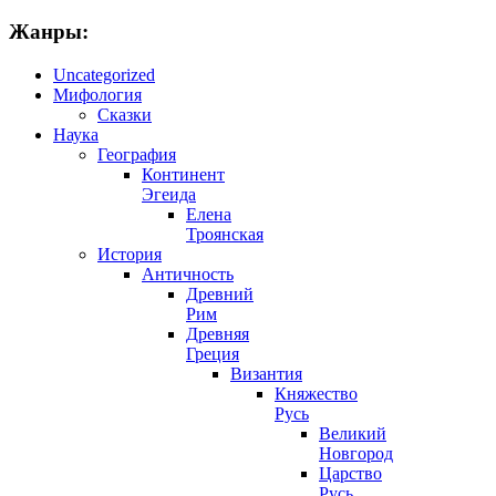
Жанры:
Uncategorized
Мифология
Сказки
Наука
География
Континент
Эгеида
Елена
Троянская
История
Античность
Древний
Рим
Древняя
Греция
Византия
Княжество
Русь
Великий
Новгород
Царство
Русь