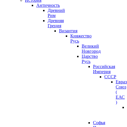
История
Античность
Древний
Рим
Древняя
Греция
Византия
Княжество
Русь
Великий
Новгород
Царство
Русь
Российская
Империя
СССР
Евра
Союз
(
ЕАС
)
Софья