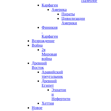
Палеолог
Карфаген
Америка
Пираты
Цивилизации
Америки
Финикия
,
Карфаген
Возрождение
Война
2я
Мировая
война
Древний
Восток
Аравийский
треугольник
Древний
Египет
Эхнатон
и
Нефертити
Хеттия
Новое