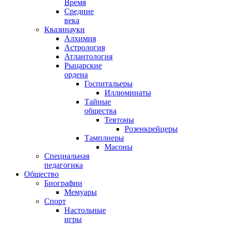
Время
Средние
века
Квазинауки
Алхимия
Астрология
Атлантология
Рыцарские
ордена
Госпитальеры
Иллюминаты
Тайные
общества
Тевтоны
Розенкрейцеры
Тамплиеры
Масоны
Специальная
педагогика
Общество
Биографии
Мемуары
Спорт
Настольные
игры