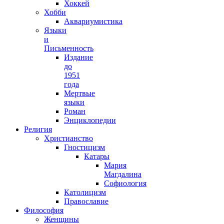
Хоккей
Хобби
Аквариумистика
Языки
и
Письменность
Издание
до
1951
года
Мертвые
языки
Роман
Энциклопедии
Религия
Христианство
Гностицизм
Катары
Мария
Магдалина
Софиология
Католицизм
Православие
Философия
Женщины