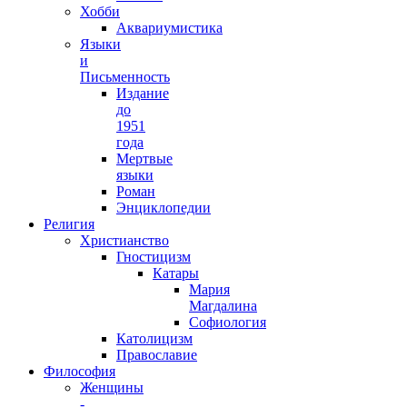
Хобби
Аквариумистика
Языки
и
Письменность
Издание
до
1951
года
Мертвые
языки
Роман
Энциклопедии
Религия
Христианство
Гностицизм
Катары
Мария
Магдалина
Софиология
Католицизм
Православие
Философия
Женщины
-