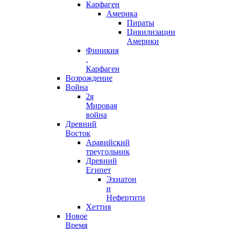
Карфаген
Америка
Пираты
Цивилизации
Америки
Финикия
,
Карфаген
Возрождение
Война
2я
Мировая
война
Древний
Восток
Аравийский
треугольник
Древний
Египет
Эхнатон
и
Нефертити
Хеттия
Новое
Время