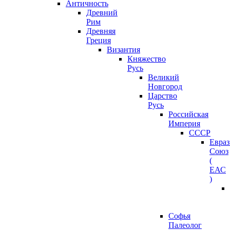
Античность
Древний
Рим
Древняя
Греция
Византия
Княжество
Русь
Великий
Новгород
Царство
Русь
Российская
Империя
СССР
Евра
Союз
(
ЕАС
)
Софья
Палеолог