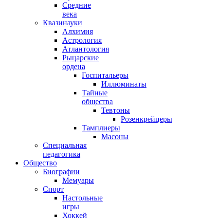
Средние
века
Квазинауки
Алхимия
Астрология
Атлантология
Рыцарские
ордена
Госпитальеры
Иллюминаты
Тайные
общества
Тевтоны
Розенкрейцеры
Тамплиеры
Масоны
Специальная
педагогика
Общество
Биографии
Мемуары
Спорт
Настольные
игры
Хоккей