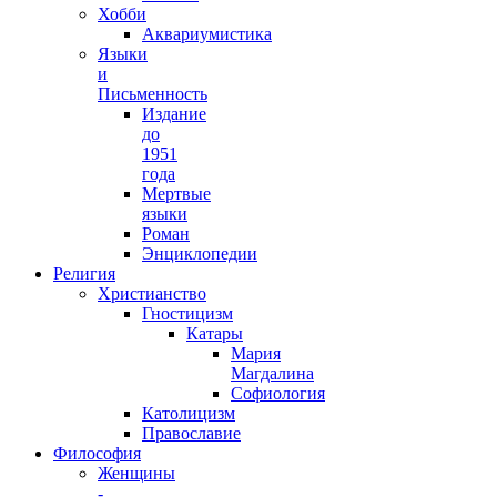
Хобби
Аквариумистика
Языки
и
Письменность
Издание
до
1951
года
Мертвые
языки
Роман
Энциклопедии
Религия
Христианство
Гностицизм
Катары
Мария
Магдалина
Софиология
Католицизм
Православие
Философия
Женщины
-