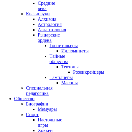
Средние
века
Квазинауки
Алхимия
Астрология
Атлантология
Рыцарские
ордена
Госпитальеры
Иллюминаты
Тайные
общества
Тевтоны
Розенкрейцеры
Тамплиеры
Масоны
Специальная
педагогика
Общество
Биографии
Мемуары
Спорт
Настольные
игры
Хоккей