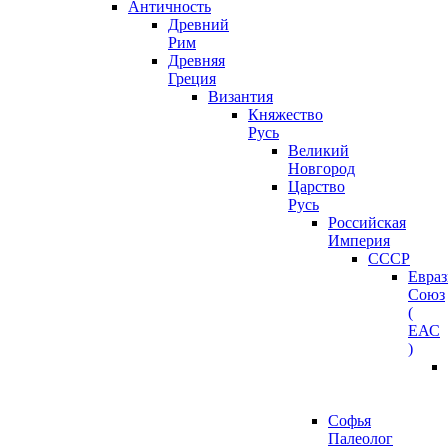
Античность
Древний
Рим
Древняя
Греция
Византия
Княжество
Русь
Великий
Новгород
Царство
Русь
Российская
Империя
СССР
Евра
Союз
(
ЕАС
)
Софья
Палеолог