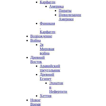
Карфаген
Америка
Пираты
Цивилизации
Америки
Финикия
,
Карфаген
Возрождение
Война
2я
Мировая
война
Древний
Восток
Аравийский
треугольник
Древний
Египет
Эхнатон
и
Нефертити
Хеттия
Новое
Время