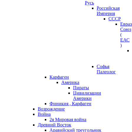
Русь
Российская
Империя
СССР
Евра
Союз
(
ЕАС
)
Софья
Палеолог
Карфаген
Америка
Пираты
Цивилизации
Америки
Финикия , Карфаген
Возрождение
Война
2я Мировая война
Древний Восток
Аравийский треугольник