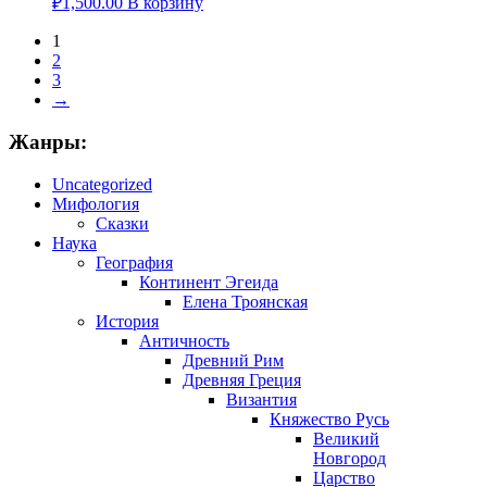
₽
1,500.00
В корзину
1
2
3
→
Жанры:
Uncategorized
Мифология
Сказки
Наука
География
Континент Эгеида
Елена Троянская
История
Античность
Древний Рим
Древняя Греция
Византия
Княжество Русь
Великий
Новгород
Царство