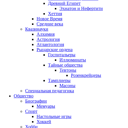
Древний Египет
Эхнатон и Нефертити
Хеттия
Новое Время
Средние века
Квазинауки
Алхимия
Астрология
Атлантология
Рыцарские ордена
Госпитальеры
Иллюминаты
Тайные общества
Тевтоны
Розенкрейцеры
Тамплиеры
Масоны
Специальная педагогика
Общество
Биографии
Мемуары
Спорт
Настольные игры
Хоккей
Хобби