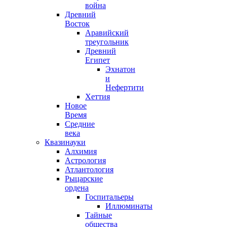
война
Древний
Восток
Аравийский
треугольник
Древний
Египет
Эхнатон
и
Нефертити
Хеттия
Новое
Время
Средние
века
Квазинауки
Алхимия
Астрология
Атлантология
Рыцарские
ордена
Госпитальеры
Иллюминаты
Тайные
общества