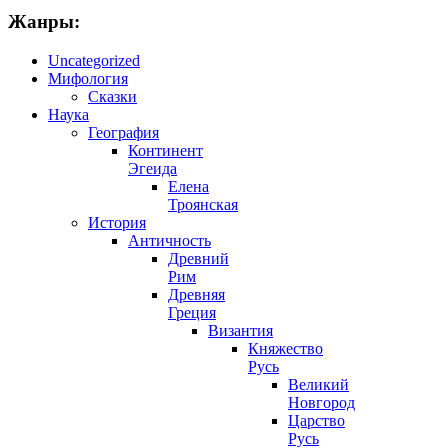
Жанры:
Uncategorized
Мифология
Сказки
Наука
География
Континент
Эгеида
Елена
Троянская
История
Античность
Древний
Рим
Древняя
Греция
Византия
Княжество
Русь
Великий
Новгород
Царство
Русь