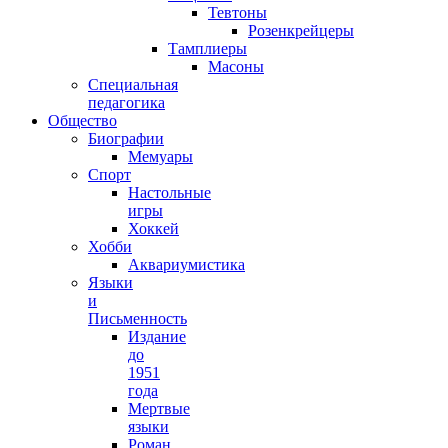
Тевтоны
Розенкрейцеры
Тамплиеры
Масоны
Специальная
педагогика
Общество
Биографии
Мемуары
Спорт
Настольные
игры
Хоккей
Хобби
Аквариумистика
Языки
и
Письменность
Издание
до
1951
года
Мертвые
языки
Роман