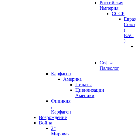
Российская
Империя
СССР
Евра
Союз
(
ЕАС
)
Софья
Палеолог
Карфаген
Америка
Пираты
Цивилизации
Америки
Финикия
,
Карфаген
Возрождение
Война
2я
Мировая