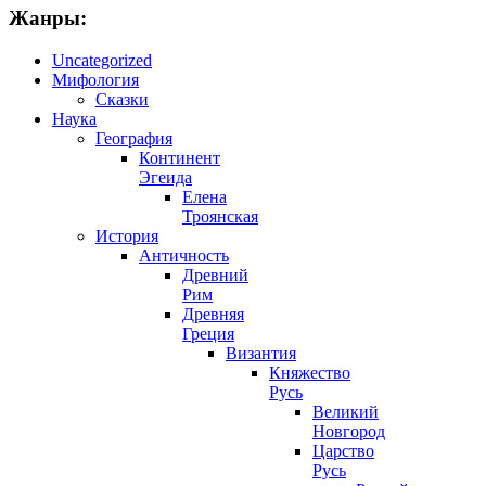
Жанры:
Uncategorized
Мифология
Сказки
Наука
География
Континент
Эгеида
Елена
Троянская
История
Античность
Древний
Рим
Древняя
Греция
Византия
Княжество
Русь
Великий
Новгород
Царство
Русь