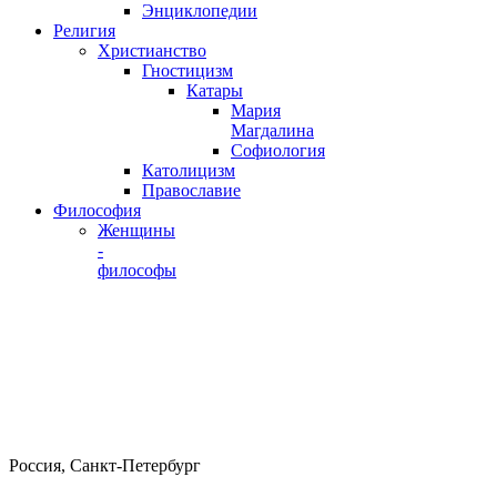
Энциклопедии
Религия
Христианство
Гностицизм
Катары
Мария
Магдалина
Софиология
Католицизм
Православие
Философия
Женщины
-
философы
Россия, Санкт-Петербург