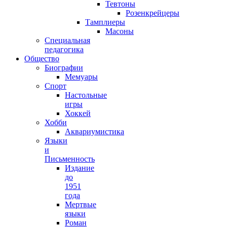
Тевтоны
Розенкрейцеры
Тамплиеры
Масоны
Специальная
педагогика
Общество
Биографии
Мемуары
Спорт
Настольные
игры
Хоккей
Хобби
Аквариумистика
Языки
и
Письменность
Издание
до
1951
года
Мертвые
языки
Роман