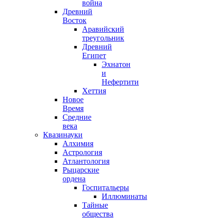
война
Древний
Восток
Аравийский
треугольник
Древний
Египет
Эхнатон
и
Нефертити
Хеттия
Новое
Время
Средние
века
Квазинауки
Алхимия
Астрология
Атлантология
Рыцарские
ордена
Госпитальеры
Иллюминаты
Тайные
общества