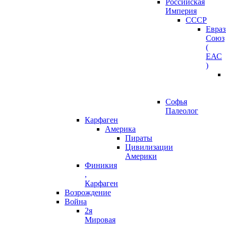
Российская
Империя
СССР
Евра
Союз
(
ЕАС
)
Софья
Палеолог
Карфаген
Америка
Пираты
Цивилизации
Америки
Финикия
,
Карфаген
Возрождение
Война
2я
Мировая