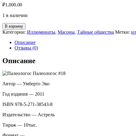
₽
1,000.00
1 в наличии
Количество
В корзину
товара
Категории:
Иллюминаты
,
Масоны
,
Тайные общества
Метки:
и
Пражское
кладбище
Описание
Отзывы (0)
Описание
Автор — Умберто Эко
Год издания — 2011
ISBN 978-5-271-38543-8
Издательство — Астрель
Тираж — 10тыс.
Формат —