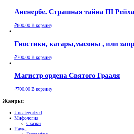
Аненербе. Страшная тайна III Рейх
₽
800.00
В корзину
Гностики, катары,масоны , или зап
₽
700.00
В корзину
Магистр ордена Святого Грааля
₽
700.00
В корзину
Жанры:
Uncategorized
Мифология
Сказки
Наука