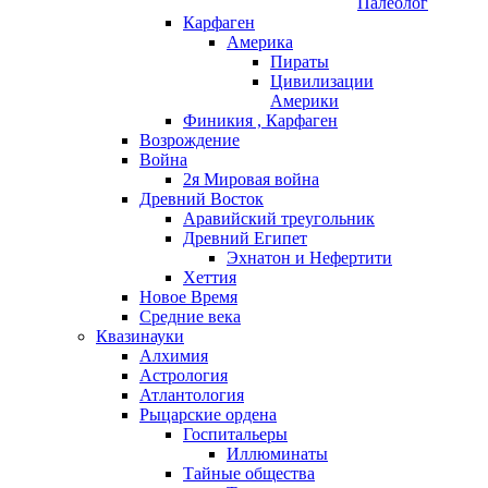
Палеолог
Карфаген
Америка
Пираты
Цивилизации
Америки
Финикия , Карфаген
Возрождение
Война
2я Мировая война
Древний Восток
Аравийский треугольник
Древний Египет
Эхнатон и Нефертити
Хеттия
Новое Время
Средние века
Квазинауки
Алхимия
Астрология
Атлантология
Рыцарские ордена
Госпитальеры
Иллюминаты
Тайные общества