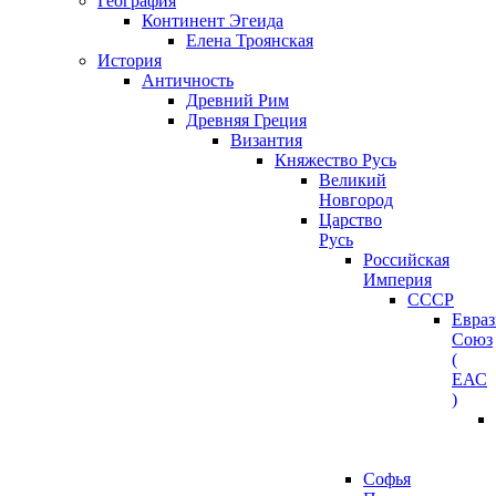
География
Континент Эгеида
Елена Троянская
История
Античность
Древний Рим
Древняя Греция
Византия
Княжество Русь
Великий
Новгород
Царство
Русь
Российская
Империя
СССР
Евра
Союз
(
ЕАС
)
Софья