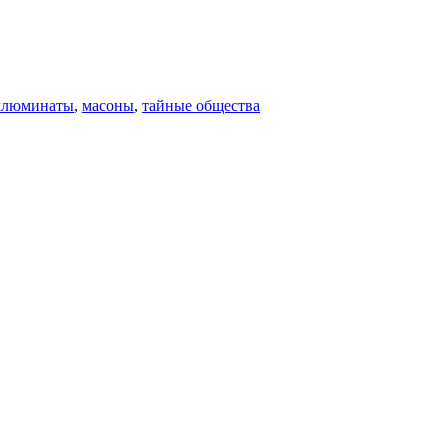
ллюминаты
,
масоны
,
тайные общества