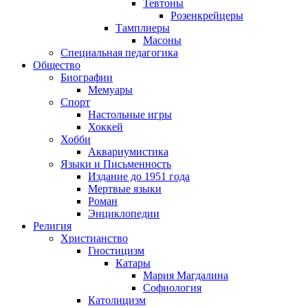
Тевтоны
Розенкрейцеры
Тамплиеры
Масоны
Специальная педагогика
Общество
Биографии
Мемуары
Спорт
Настольные игры
Хоккей
Хобби
Аквариумистика
Языки и Письменность
Издание до 1951 года
Мертвые языки
Роман
Энциклопедии
Религия
Христианство
Гностицизм
Катары
Мария Магдалина
Софиология
Католицизм