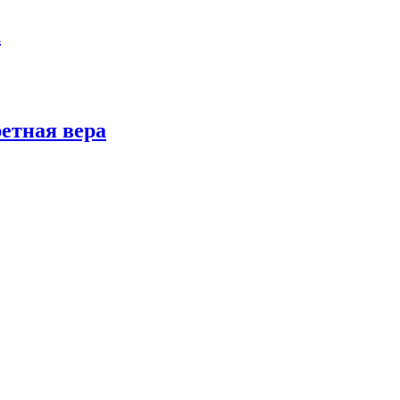
а
ретная вера