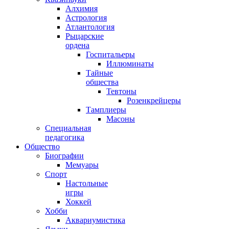
Алхимия
Астрология
Атлантология
Рыцарские
ордена
Госпитальеры
Иллюминаты
Тайные
общества
Тевтоны
Розенкрейцеры
Тамплиеры
Масоны
Специальная
педагогика
Общество
Биографии
Мемуары
Спорт
Настольные
игры
Хоккей
Хобби
Аквариумистика