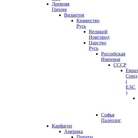
Древняя
Греция
Византия
Княжество
Русь
Великий
Новгород
Царство
Русь
Российская
Империя
СССР
Евра
Союз
(
ЕАС
)
Софья
Палеолог
Карфаген
Америка
Пираты