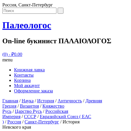
Россия, Санкт-Петербург
Палеологос
On-line букинист ΠΑΛΑΙΟΛΟΓΟΣ
(0)
- ₽0.00
menu
Книжная лавка
Контакты
Корзина
Мой аккаунт
Оформление заказа
Главная
/
Наука
/
История
/
Античность
/
Древняя
Греция
/
Византия
/
Княжество
Русь
/
Царство Русь
/
Российская
Империя
/
СССР
/
Евразийский Союз ( ЕАС
)
/
Россия
/
Санкт-Петербург
/ История
Невского края