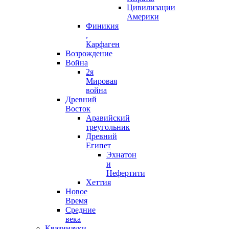
Цивилизации
Америки
Финикия
,
Карфаген
Возрождение
Война
2я
Мировая
война
Древний
Восток
Аравийский
треугольник
Древний
Египет
Эхнатон
и
Нефертити
Хеттия
Новое
Время
Средние
века
Квазинауки