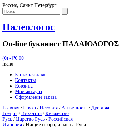
Россия, Санкт-Петербург
Палеологос
On-line букинист ΠΑΛΑΙΟΛΟΓΟΣ
(0)
- ₽0.00
menu
Книжная лавка
Контакты
Корзина
Мой аккаунт
Оформление заказа
Главная
/
Наука
/
История
/
Античность
/
Древняя
Греция
/
Византия
/
Княжество
Русь
/
Царство Русь
/
Российская
Империя
/ Нищие и юродивые на Руси