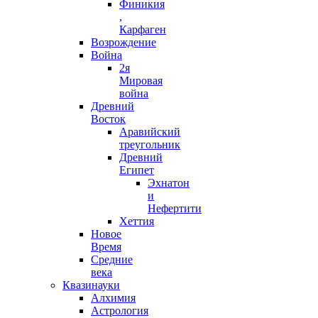
Финикия
,
Карфаген
Возрождение
Война
2я
Мировая
война
Древний
Восток
Аравийский
треугольник
Древний
Египет
Эхнатон
и
Нефертити
Хеттия
Новое
Время
Средние
века
Квазинауки
Алхимия
Астрология