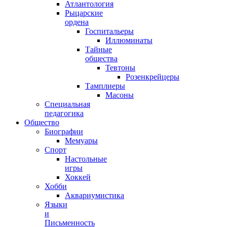
Атлантология
Рыцарские
ордена
Госпитальеры
Иллюминаты
Тайные
общества
Тевтоны
Розенкрейцеры
Тамплиеры
Масоны
Специальная
педагогика
Общество
Биографии
Мемуары
Спорт
Настольные
игры
Хоккей
Хобби
Аквариумистика
Языки
и
Письменность