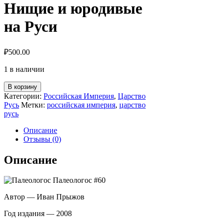
Нищие и юродивые
на Руси
₽
500.00
1 в наличии
Количество
В корзину
товара
Категории:
Российская Империя
,
Царство
Нищие
Русь
Метки:
российская империя
,
царство
и
русь
юродивые
на
Описание
Руси
Отзывы (0)
Описание
Автор — Иван Прыжов
Год издания — 2008