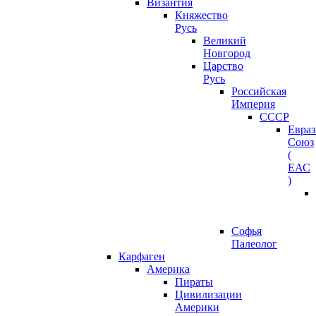
Византия
Княжество
Русь
Великий
Новгород
Царство
Русь
Российская
Империя
СССР
Евра
Союз
(
ЕАС
)
Софья
Палеолог
Карфаген
Америка
Пираты
Цивилизации
Америки